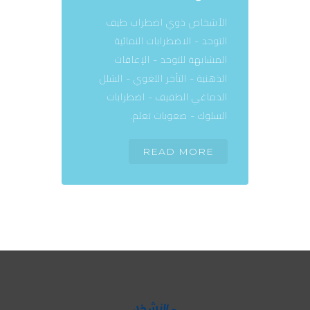
الأشخاص ذوي اضطراب طيف
التوحد - الاضطرابات النمائية
المشابهة للتوحد - الإعاقات
الذهنية - التأخر اللغوي - الشلل
الدماغي الطفيف - اضطرابات
السلوك - صعوبات تعلم.
READ MORE